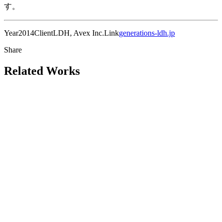
す。
Year
2014
Client
LDH, Avex Inc.
Link
generations-ldh.jp
Share
Related Works